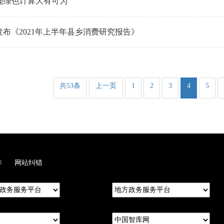
能绿色计算大有可为
布《2021年上半年县乡消费研究报告》
共53条
上一页
1
2
3
4
5
作
网站纠错