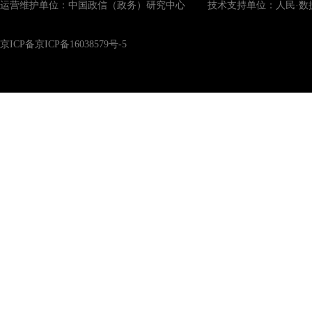
运营维护单位：中国政信（政务）研究中心 技术支持单位：人民·数
京ICP备京ICP备16038579号-5