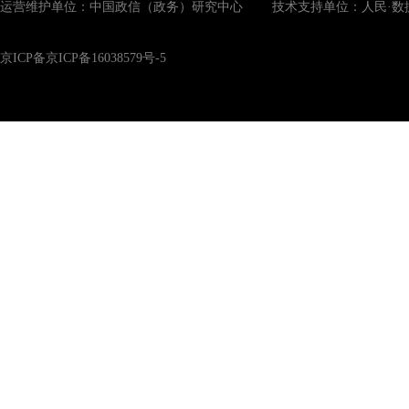
运营维护单位：中国政信（政务）研究中心 技术支持单位：人民·数
京ICP备京ICP备16038579号-5