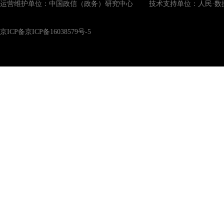
运营维护单位：中国政信（政务）研究中心 技术支持单位：人民·数
京ICP备京ICP备16038579号-5