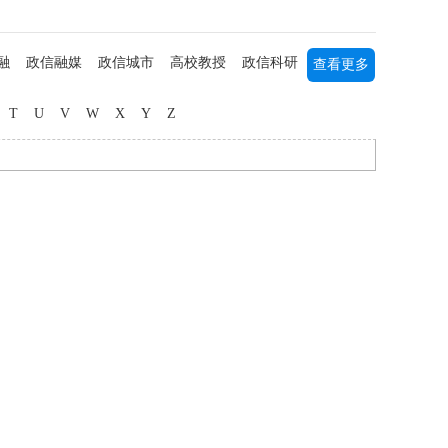
融
政信融媒
政信城市
高校教授
政信科研
查看更多
列研究
书画艺术
军事军旅
海归人才
中医中药
T
U
V
W
X
Y
Z
媒主播
社团公益
三农研究