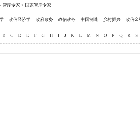
>
智库专家
> 国家智库专家
学
政信经济学
政府政务
政信政务
中国制造
乡村振兴
政信金
政信法律
政信企业
政信管理
信用管理
院士工作
博士硕士
马
B
C
D
E
F
G
H
I
J
K
L
M
N
O
P
Q
R
S
名医西药
非遗文化
中西厨师
地方美食
教育专家
品牌打造
自