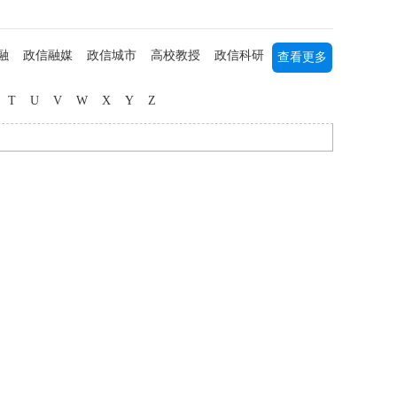
融
政信融媒
政信城市
高校教授
政信科研
查看更多
列研究
书画艺术
军事军旅
海归人才
中医中药
T
U
V
W
X
Y
Z
媒主播
社团公益
三农研究