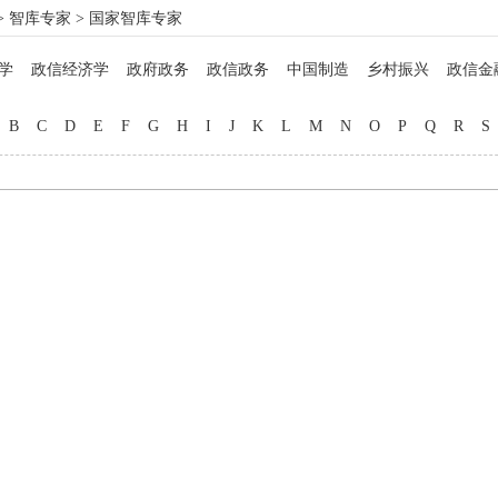
>
智库专家
> 国家智库专家
学
政信经济学
政府政务
政信政务
中国制造
乡村振兴
政信金
政信法律
政信企业
政信管理
信用管理
院士工作
博士硕士
马
B
C
D
E
F
G
H
I
J
K
L
M
N
O
P
Q
R
S
名医西药
非遗文化
中西厨师
地方美食
教育专家
品牌打造
自