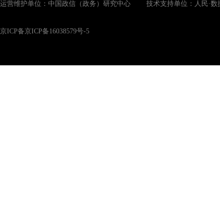
运营维护单位：中国政信（政务）研究中心 技术支持单位：人民·数
京ICP备京ICP备16038579号-5