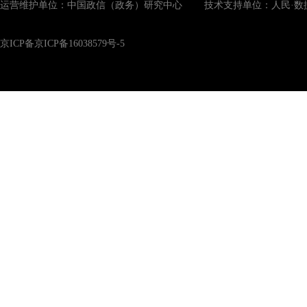
运营维护单位：中国政信（政务）研究中心 技术支持单位：人民·数
京ICP备京ICP备16038579号-5