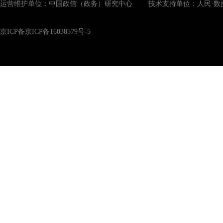
运营维护单位：中国政信（政务）研究中心 技术支持单位：人民·数
京ICP备京ICP备16038579号-5