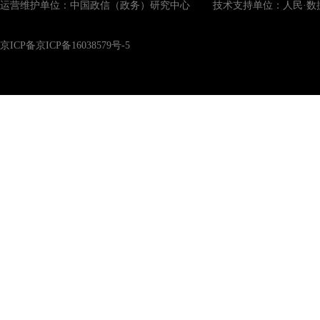
运营维护单位：中国政信（政务）研究中心 技术支持单位：人民·数
京ICP备京ICP备16038579号-5