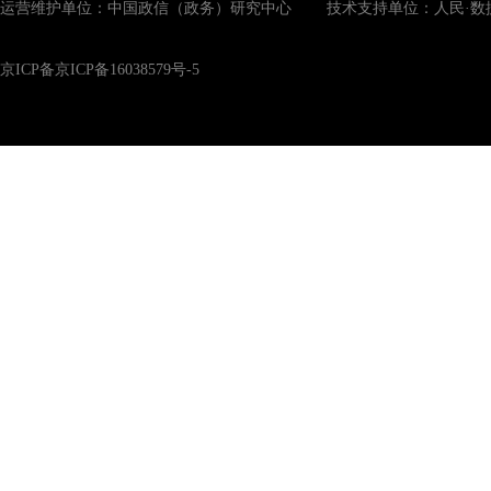
运营维护单位：中国政信（政务）研究中心 技术支持单位：人民·数
京ICP备京ICP备16038579号-5