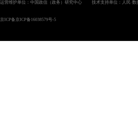
运营维护单位：中国政信（政务）研究中心 技术支持单位：人民·数
京ICP备京ICP备16038579号-5