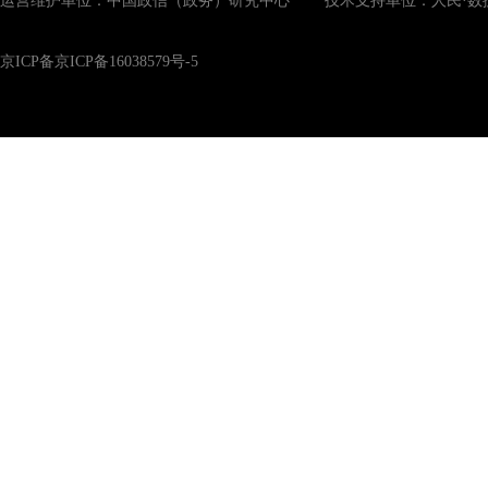
运营维护单位：中国政信（政务）研究中心 技术支持单位：人民·数
京ICP备京ICP备16038579号-5