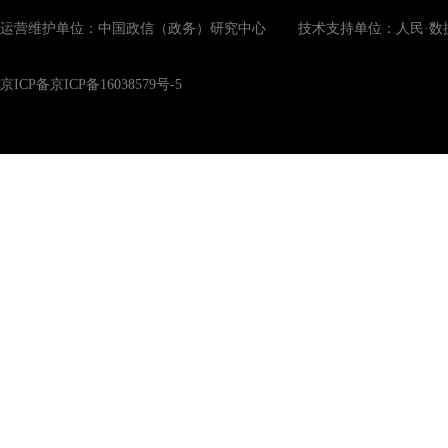
运营维护单位：中国政信（政务）研究中心 技术支持单位：人民·数
京ICP备京ICP备16038579号-5