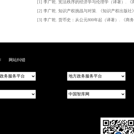
[1] 李广乾. 宪法秩序的经济学与伦理学（译著）. 《
[2] 李广乾. 知识产权挑战与对策. 《知识产权出版社》
[3] 李广乾. 货币史：从公元800年起（译著）. 《商
作
网站纠错