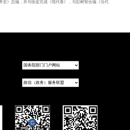
世界史》总编，并与徐蓝完成《现代卷》，与彭树智合编《当代