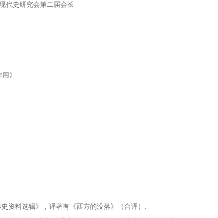
现代史研究会第二届会长
作用》
界史资料选辑》，译著有《西方的没落》（合译）.