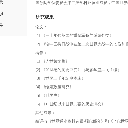
景
国务院学位委员会第二届学科评议组成员，中国世界
职
研究成果
果
论文：
[1] 《三十年代英国的重整军备与绥靖外交》
[2] 《论中国抗日战争在第二次世界大战中的地位和
著作：
[1] 《齐世荣文集》
[2] 《20世纪的历史巨变》（与廖学盛共同主编）
[3] 《世界五千年纪事本末》
[4] 《绥靖政策研究》
[5] 《世界史》
[6] 《15世纪以来世界九强的历史演变》
其他成果：
编译有《世界通史资料选辑•现代部分》和《当代世