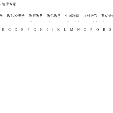
> 智库专家
学
政信经济学
政府政务
政信政务
中国制造
乡村振兴
政信金
政信法律
政信企业
政信管理
信用管理
院士工作
博士硕士
马
B
C
D
E
F
G
H
I
J
K
L
M
N
O
P
Q
R
S