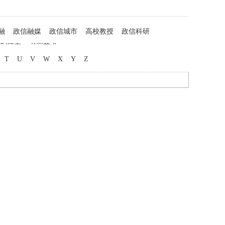
融
政信融媒
政信城市
高校教授
政信科研
列研究
书画艺术
T
U
V
W
X
Y
Z