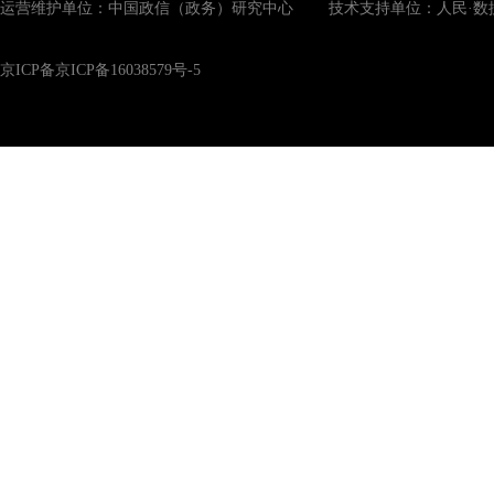
运营维护单位：中国政信（政务）研究中心 技术支持单位：人民·数
京ICP备京ICP备16038579号-5