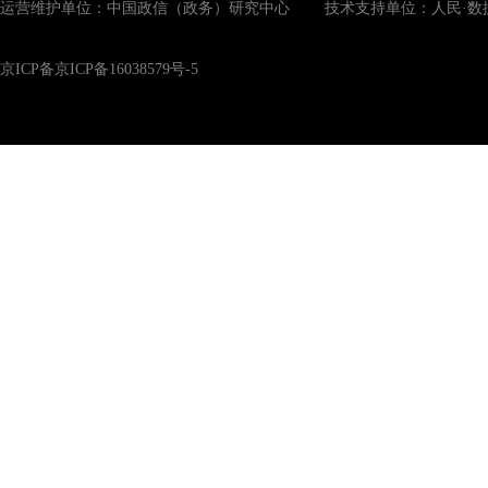
运营维护单位：中国政信（政务）研究中心 技术支持单位：人民·数
京ICP备京ICP备16038579号-5