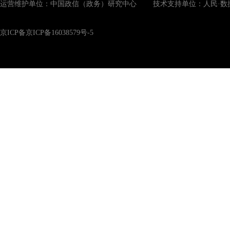
运营维护单位：中国政信（政务）研究中心 技术支持单位：人民·数
京ICP备京ICP备16038579号-5