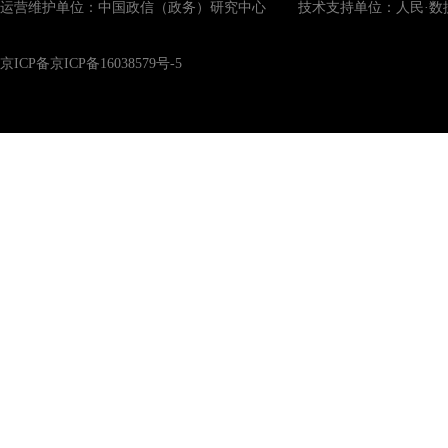
运营维护单位：中国政信（政务）研究中心 技术支持单位：人民·数
京ICP备京ICP备16038579号-5