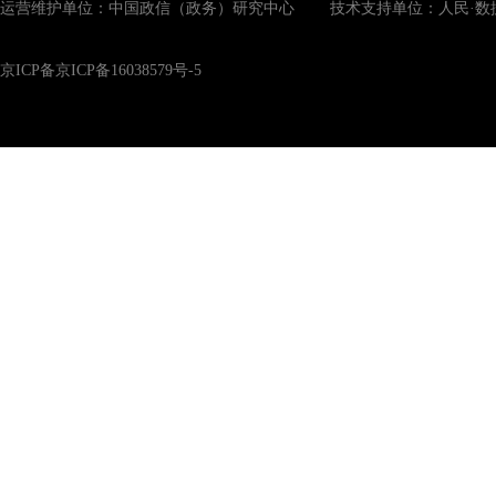
运营维护单位：中国政信（政务）研究中心 技术支持单位：人民·数
京ICP备京ICP备16038579号-5