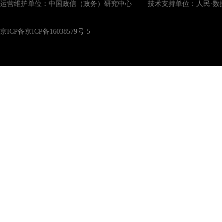
运营维护单位：中国政信（政务）研究中心 技术支持单位：人民·数
京ICP备京ICP备16038579号-5