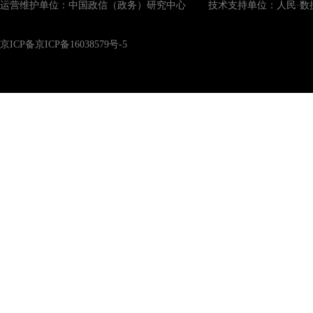
运营维护单位：中国政信（政务）研究中心 技术支持单位：人民·数
京ICP备京ICP备16038579号-5