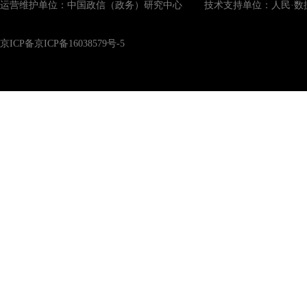
运营维护单位：中国政信（政务）研究中心 技术支持单位：人民·数
京ICP备京ICP备16038579号-5