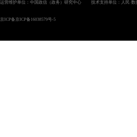
运营维护单位：中国政信（政务）研究中心 技术支持单位：人民·数
京ICP备京ICP备16038579号-5