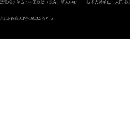
运营维护单位：中国政信（政务）研究中心 技术支持单位：人民·数
京ICP备京ICP备16038579号-5