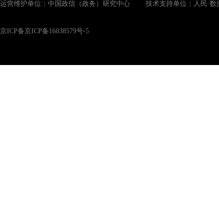
运营维护单位：中国政信（政务）研究中心 技术支持单位：人民·数
京ICP备京ICP备16038579号-5