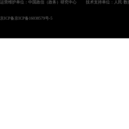
运营维护单位：中国政信（政务）研究中心 技术支持单位：人民·数
京ICP备京ICP备16038579号-5