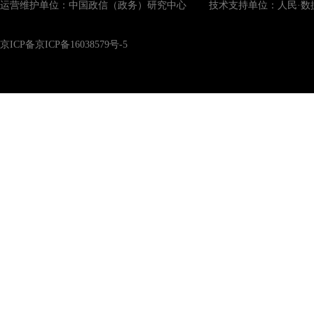
运营维护单位：中国政信（政务）研究中心 技术支持单位：人民·数
京ICP备京ICP备16038579号-5