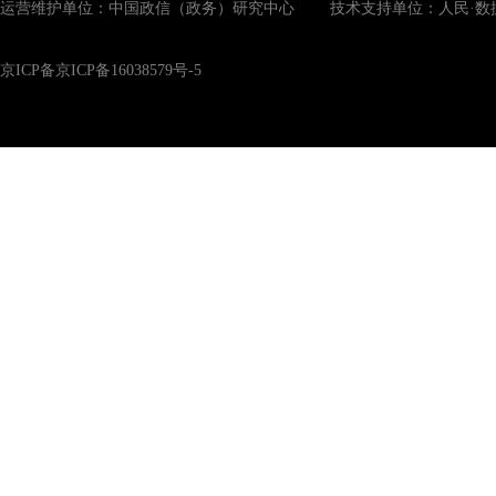
运营维护单位：中国政信（政务）研究中心 技术支持单位：人民·数
京ICP备京ICP备16038579号-5