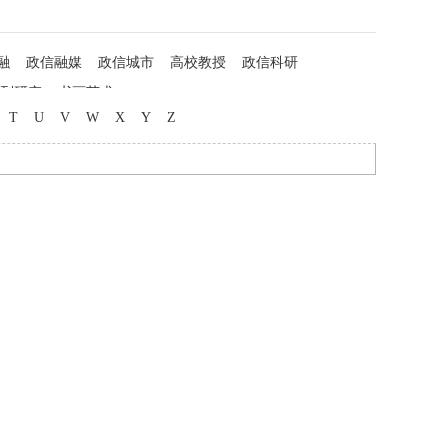
融
政信融媒
政信城市
高校教授
政信科研
列研究
书画艺术
T
U
V
W
X
Y
Z