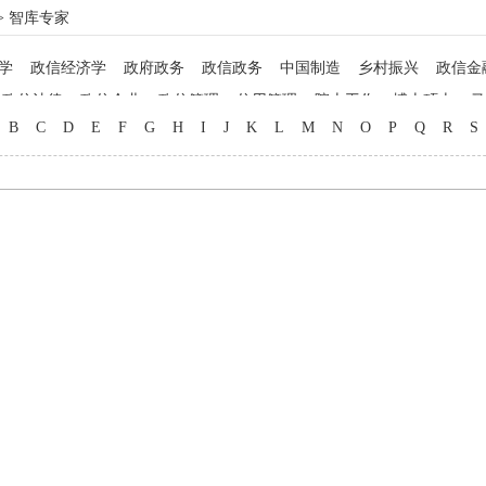
> 智库专家
学
政信经济学
政府政务
政信政务
中国制造
乡村振兴
政信金
政信法律
政信企业
政信管理
信用管理
院士工作
博士硕士
马
B
C
D
E
F
G
H
I
J
K
L
M
N
O
P
Q
R
S