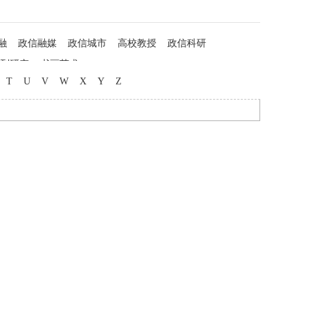
融
政信融媒
政信城市
高校教授
政信科研
列研究
书画艺术
T
U
V
W
X
Y
Z