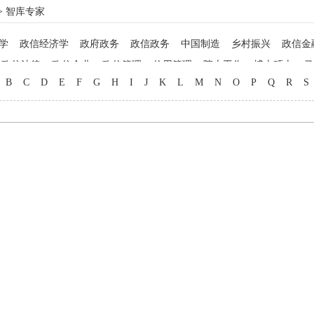
> 智库专家
学
政信经济学
政府政务
政信政务
中国制造
乡村振兴
政信金
政信法律
政信企业
政信管理
信用管理
院士工作
博士硕士
马
B
C
D
E
F
G
H
I
J
K
L
M
N
O
P
Q
R
S