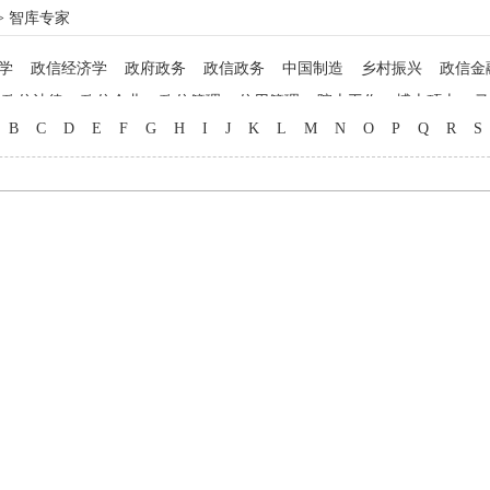
> 智库专家
学
政信经济学
政府政务
政信政务
中国制造
乡村振兴
政信金
政信法律
政信企业
政信管理
信用管理
院士工作
博士硕士
马
B
C
D
E
F
G
H
I
J
K
L
M
N
O
P
Q
R
S