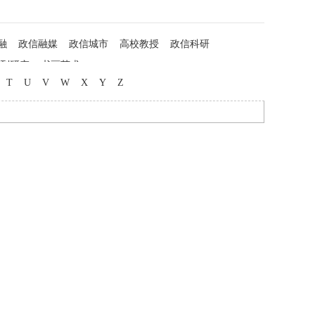
融
政信融媒
政信城市
高校教授
政信科研
列研究
书画艺术
T
U
V
W
X
Y
Z