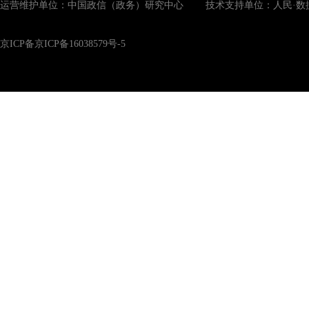
运营维护单位：中国政信（政务）研究中心 技术支持单位：人民·数
京ICP备京ICP备16038579号-5