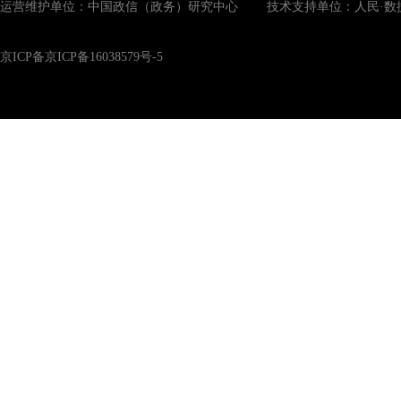
运营维护单位：中国政信（政务）研究中心 技术支持单位：人民·数
京ICP备京ICP备16038579号-5