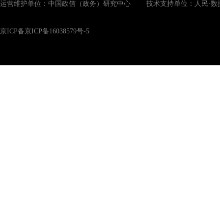
运营维护单位：中国政信（政务）研究中心 技术支持单位：人民·数
京ICP备京ICP备16038579号-5