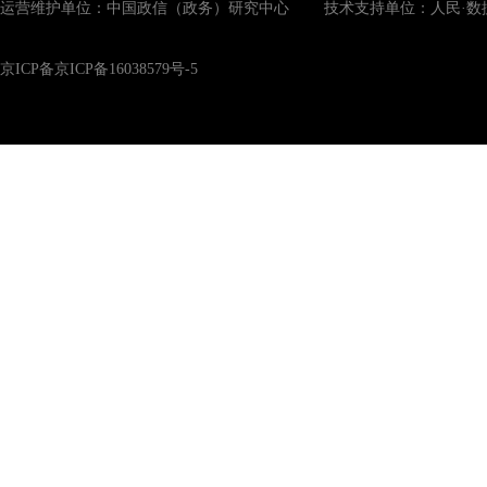
运营维护单位：中国政信（政务）研究中心 技术支持单位：人民·数
京ICP备京ICP备16038579号-5