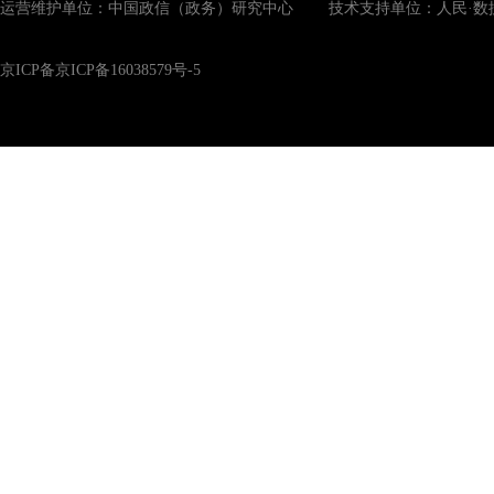
运营维护单位：中国政信（政务）研究中心 技术支持单位：人民·数
京ICP备京ICP备16038579号-5