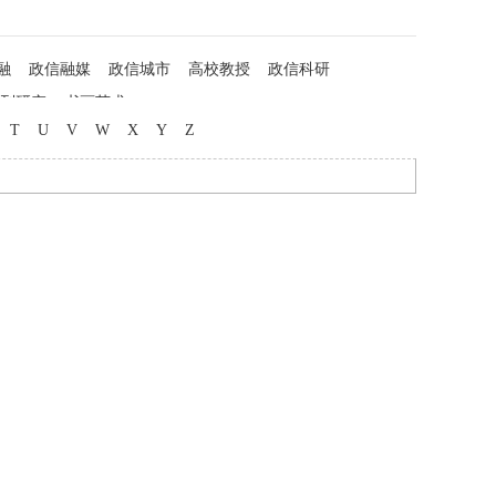
融
政信融媒
政信城市
高校教授
政信科研
列研究
书画艺术
T
U
V
W
X
Y
Z