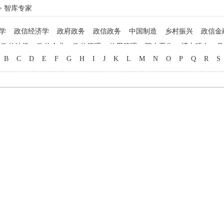
> 智库专家
学
政信经济学
政府政务
政信政务
中国制造
乡村振兴
政信金
政信法律
政信企业
政信管理
信用管理
院士工作
博士硕士
马
B
C
D
E
F
G
H
I
J
K
L
M
N
O
P
Q
R
S