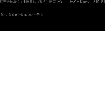
运营维护单位：中国政信（政务）研究中心 技术支持单位：人民·数
京ICP备京ICP备16038579号-5