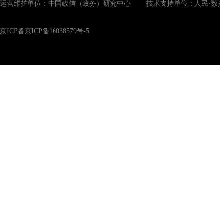
运营维护单位：中国政信（政务）研究中心 技术支持单位：人民·数
京ICP备京ICP备16038579号-5