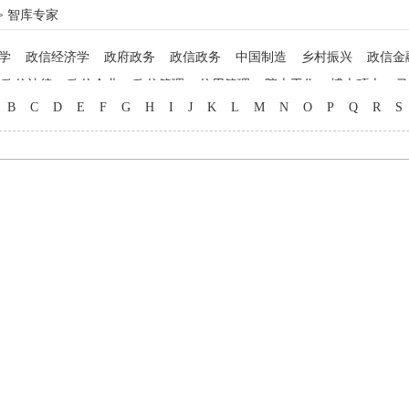
> 智库专家
学
政信经济学
政府政务
政信政务
中国制造
乡村振兴
政信金
政信法律
政信企业
政信管理
信用管理
院士工作
博士硕士
马
B
C
D
E
F
G
H
I
J
K
L
M
N
O
P
Q
R
S