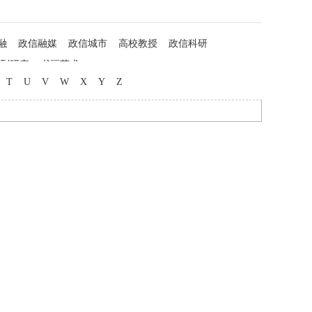
融
政信融媒
政信城市
高校教授
政信科研
列研究
书画艺术
T
U
V
W
X
Y
Z