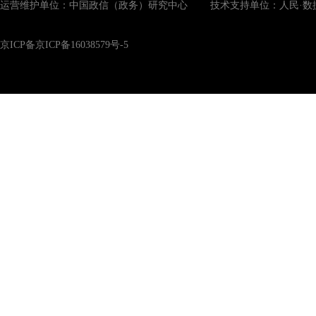
运营维护单位：中国政信（政务）研究中心 技术支持单位：人民·数
京ICP备京ICP备16038579号-5