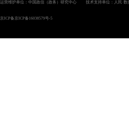
运营维护单位：中国政信（政务）研究中心 技术支持单位：人民·数
京ICP备京ICP备16038579号-5