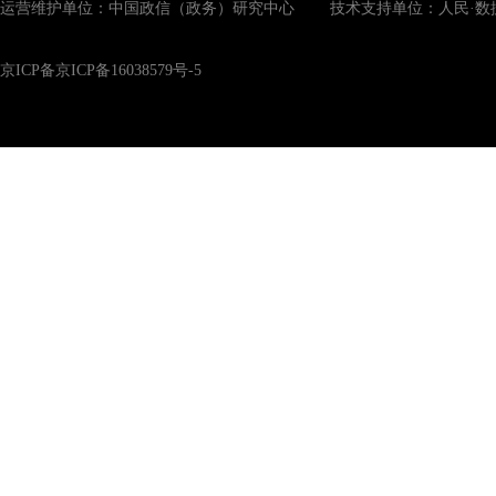
运营维护单位：中国政信（政务）研究中心 技术支持单位：人民·数
京ICP备京ICP备16038579号-5