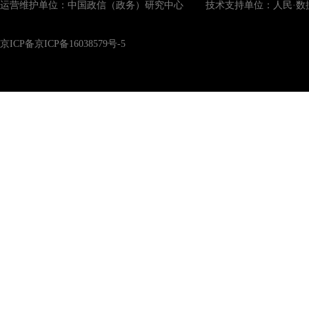
运营维护单位：中国政信（政务）研究中心 技术支持单位：人民·数
京ICP备京ICP备16038579号-5