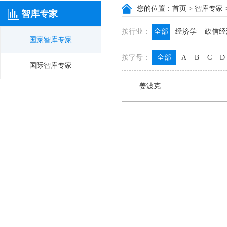
您的位置：
首页
>
智库专家
智库专家
按行业：
全部
经济学
政信经
国家智库专家
政信咨询
政信法律
按字母：
全部
A
B
C
D
膳食养生
名医西药
国际智库专家
姜波克