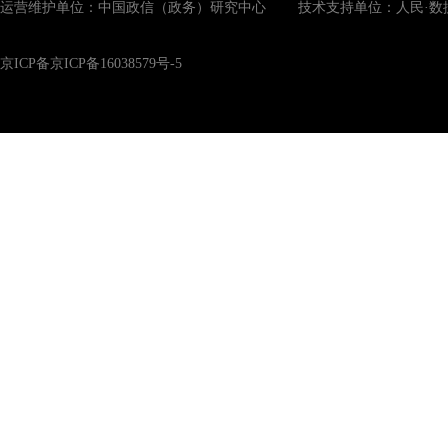
运营维护单位：中国政信（政务）研究中心 技术支持单位：人民·数
京ICP备京ICP备16038579号-5