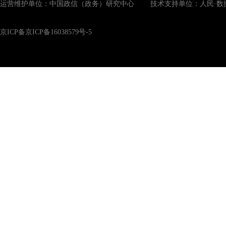
运营维护单位：中国政信（政务）研究中心 技术支持单位：人民·数
京ICP备京ICP备16038579号-5