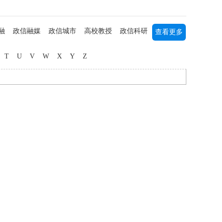
融
政信融媒
政信城市
高校教授
政信科研
查看更多
列研究
书画艺术
军事军旅
海归人才
中医中药
T
U
V
W
X
Y
Z
媒主播
社团公益
三农研究