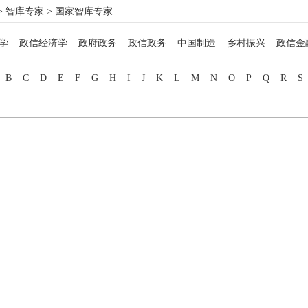
>
智库专家
> 国家智库专家
学
政信经济学
政府政务
政信政务
中国制造
乡村振兴
政信金
政信法律
政信企业
政信管理
信用管理
院士工作
博士硕士
马
B
C
D
E
F
G
H
I
J
K
L
M
N
O
P
Q
R
S
名医西药
非遗文化
中西厨师
地方美食
教育专家
品牌打造
自